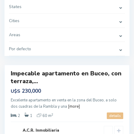
B
u
States
c
e
o
Cities
,
M
o
n
Areas
t
e
v
Por defecto
i
d
e
o
Impecable apartamento en Buceo, con
ntas
terraza,...
230,000
U$S
Excelente apartamento en venta en la zona del Buceo, a solo
dos cuadras de la Rambla y una
[more]
2
2
1
60 m
details
A.C.R. Inmobiliaria