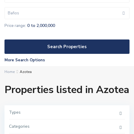
Baños
0 to 2,000,000
Price range:
More Search Options
Home
Azotea
Properties listed in Azotea
P
Types
a
r
q
u
Categories
e
B