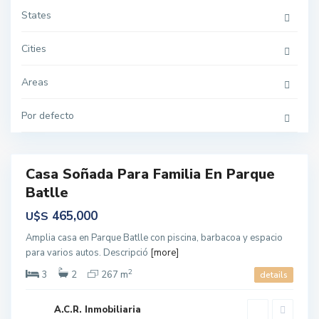
a
t
States
l
l
e
Cities
,
M
o
n
Areas
t
e
v
Por defecto
i
P
d
o
e
c
o
i
t
o
Casa Soñada Para Familia En Parque
Featured
s
N
Batlle
ntas
u
e
asa
465,000
U$S
v
o
,
Amplia casa en Parque Batlle con piscina, barbacoa y espacio
M
para varios autos. Descripció
[more]
o
n
t
2
3
2
267 m
details
e
v
i
d
A.C.R. Inmobiliaria
e