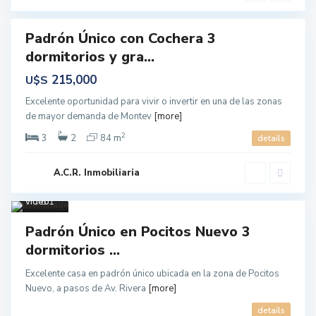
o
Padrón Único con Cochera 3
s
dormitorios y gra...
siva
215,000
U$S
Excelente oportunidad para vivir o invertir en una de las zonas
de mayor demanda de Montev
[more]
2
3
2
84 m
details
Poci
tos
A.C.R. Inmobiliaria
Nuevo
,
Monte
video
1
Ventas
Padrón Único en Pocitos Nuevo 3
dormitorios ...
Excelente casa en padrón único ubicada en la zona de Pocitos
Nuevo, a pasos de Av. Rivera
[more]
details